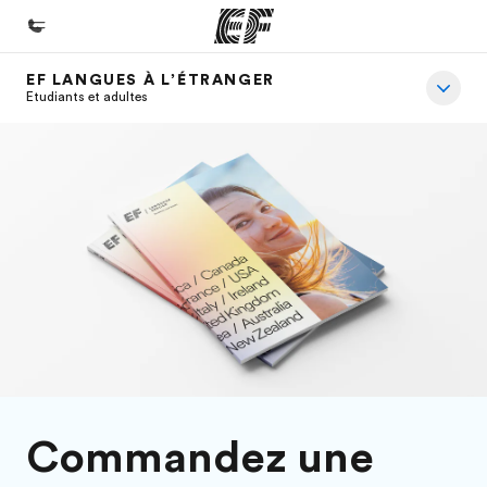
EF LANGUES À L’ÉTRANGER
Accueil
Etudiants et adultes
Bienvenue chez EF
Programmes
Nos offres
Bureaux
Trouver un bureau
A propos de nous
Qui sommes-nous ?
EF recrute
Commandez une
Rejoignez nos équipes