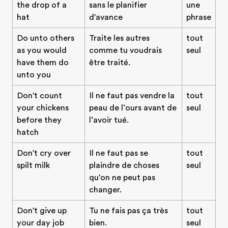
the drop of a
sans le planifier
une
hat
d'avance
phrase
Do unto others
Traite les autres
tout
as you would
comme tu voudrais
seul
have them do
être traité.
unto you
Don't count
Il ne faut pas vendre la
tout
your chickens
peau de l’ours avant de
seul
before they
l’avoir tué.
hatch
Don't cry over
Il ne faut pas se
tout
spilt milk
plaindre de choses
seul
qu'on ne peut pas
changer.
Don't give up
Tu ne fais pas ça très
tout
your day job
bien.
seul