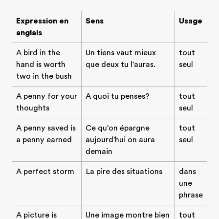
Expression en
Sens
Usage
anglais
A bird in the
Un tiens vaut mieux
tout
hand is worth
que deux tu l'auras.
seul
two in the bush
A penny for your
A quoi tu penses?
tout
thoughts
seul
A penny saved is
Ce qu'on épargne
tout
a penny earned
aujourd'hui on aura
seul
demain
A perfect storm
La pire des situations
dans
une
phrase
A picture is
Une image montre bien
tout