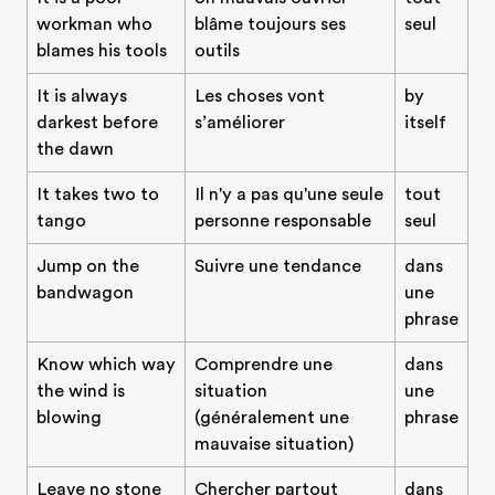
workman who
blâme toujours ses
seul
blames his tools
outils
It is always
Les choses vont
by
darkest before
s’améliorer
itself
the dawn
It takes two to
Il n'y a pas qu'une seule
tout
tango
personne responsable
seul
Jump on the
Suivre une tendance
dans
bandwagon
une
phrase
Know which way
Comprendre une
dans
the wind is
situation
une
blowing
(généralement une
phrase
mauvaise situation)
Leave no stone
Chercher partout
dans