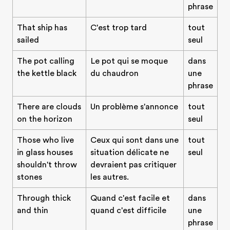
phrase
That ship has
C'est trop tard
tout
sailed
seul
The pot calling
Le pot qui se moque
dans
the kettle black
du chaudron
une
phrase
There are clouds
Un problème s'annonce
tout
on the horizon
seul
Those who live
Ceux qui sont dans une
tout
in glass houses
situation délicate ne
seul
shouldn't throw
devraient pas critiquer
Evalue ton niveau d'anglais
stones
les autres.
Through thick
Quand c'est facile et
dans
and thin
quand c'est difficile
une
phrase