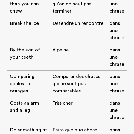
than you can
qu'on ne peut pas
une
chew
terminer
phrase
Break the ice
Détendre un rencontre
dans
une
phrase
By the skin of
A peine
dans
your teeth
une
phrase
Comparing
Comparer des choses
dans
apples to
qui ne sont pas
une
oranges
comparables
phrase
Costs an arm
Très cher
dans
and a leg
une
phrase
Do something at
Faire quelque chose
dans