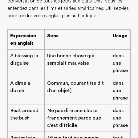
conversation de tous les jours aux États-Unis. Vous les
entendez dans les films et séries américaines. Utilisez-les
pour rendre votre anglais plus authentique!
Expression
Sens
Usage
en anglais
A blessing in
Une bonne chose qui
dans
disguise
semblait mauvaise
une
phrase
A dime a
Commun, courant (se dit
dans
dozen
d'un objet)
une
phrase
Beat around
Ne pas dire une chose
dans
the bush
franchement parce que
une
c'est difficile
phrase