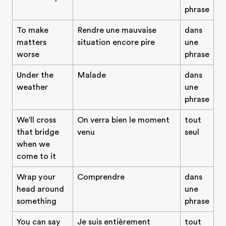
phrase
To make
Rendre une mauvaise
dans
matters
situation encore pire
une
worse
phrase
Under the
Malade
dans
weather
une
phrase
We'll cross
On verra bien le moment
tout
that bridge
venu
seul
when we
come to it
Wrap your
Comprendre
dans
head around
une
something
phrase
You can say
Je suis entièrement
tout