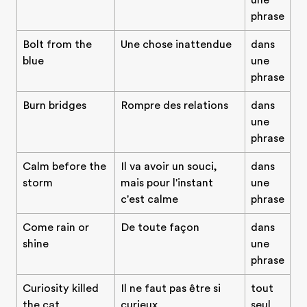
une
phrase
Bolt from the
Une chose inattendue
dans
blue
une
phrase
Burn bridges
Rompre des relations
dans
une
phrase
Calm before the
Il va avoir un souci,
dans
storm
mais pour l'instant
une
c'est calme
phrase
Come rain or
De toute façon
dans
shine
une
phrase
Curiosity killed
Il ne faut pas être si
tout
the cat
curieux
seul