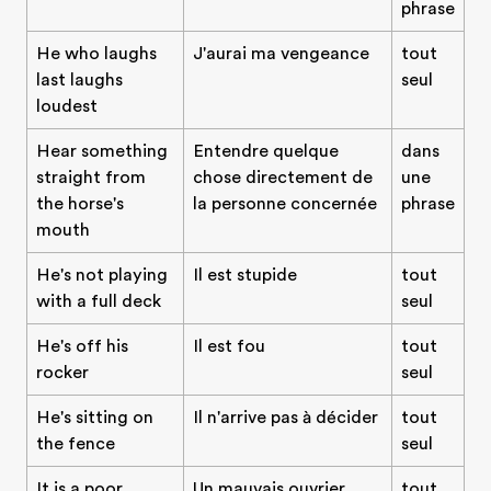
phrase
He who laughs
J'aurai ma vengeance
tout
last laughs
seul
loudest
Hear something
Entendre quelque
dans
straight from
chose directement de
une
the horse's
la personne concernée
phrase
mouth
He's not playing
Il est stupide
tout
with a full deck
seul
He's off his
Il est fou
tout
rocker
seul
He's sitting on
Il n'arrive pas à décider
tout
the fence
seul
It is a poor
Un mauvais ouvrier
tout