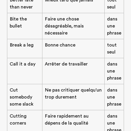
Better late
Mieux tard que jamais
tout
than never
seul
Bite the
Faire une chose
dans
bullet
désagréable, mais
une
nécessaire
phrase
Break a leg
Bonne chance
tout
seul
Call it a day
Arrêter de travailler
dans
une
phrase
Cut
Ne pas critiquer quelqu'un
dans
somebody
trop durement
une
some slack
phrase
Cutting
Faire rapidement au
dans
corners
dépens de la qualité
une
phrase