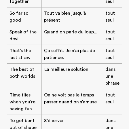
together
seul
So far so
Tout va bien jusqu'à
tout
good
présent
seul
Speak of the
Quand on parle du loup...
tout
devil
seul
That's the
Ça suffit. Je n'ai plus de
tout
last straw
patience.
seul
The best of
La meilleure solution
dans
both worlds
une
phrase
Time flies
On ne voit pas le temps
tout
when you're
passer quand on s'amuse
seul
having fun
To get bent
S’énerver
dans
out of shape
une