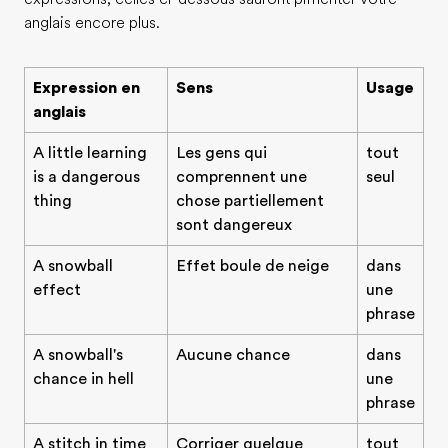
anglais encore plus.
Expression en
Sens
Usage
anglais
A little learning
Les gens qui
tout
is a dangerous
comprennent une
seul
thing
chose partiellement
sont dangereux
A snowball
Effet boule de neige
dans
effect
une
phrase
A snowball's
Aucune chance
dans
chance in hell
une
phrase
A stitch in time
Corriger quelque
tout