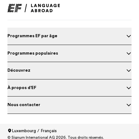
Programmes EF par âge
Programmes populaires
Découvrez
À propos d'EF
Nous contacter
Luxembourg / Français
Evalue ton niveau d'anglais
© Signum International AG 2026. Tous droits réservés.
North America
/
Canada / English