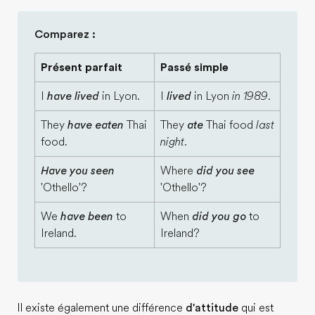
Comparez :
Présent parfait
Passé simple
I
have lived
in Lyon.
I
lived
in Lyon
in 1989.
They
have eaten
Thai
They
ate
Thai food
last
food.
night
.
Have you seen
Where
did you see
'Othello'?
'Othello'?
We
have been
to
When
did you go
to
Ireland.
Ireland?
Il existe également une différence
d'attitude
qui est