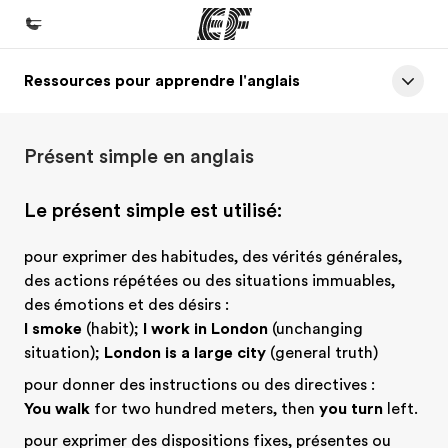
Ressources pour apprendre l'anglais
Accueil
Bienvenue chez EF
Présent simple en anglais
Programmes
Nos offres
Le présent simple est utilisé:
Bureaux
pour exprimer des habitudes, des vérités générales,
Trouver un bureau
des actions répétées ou des situations immuables,
des émotions et des désirs :
A propos de nous
I smoke
(habit);
I work in London
(unchanging
Qui sommes-nous ?
situation);
London is a large city
(general truth)
EF recrute
pour donner des instructions ou des directives :
You walk
for two hundred meters, then
you turn
left.
Rejoignez nos équipes
pour exprimer des dispositions fixes, présentes ou