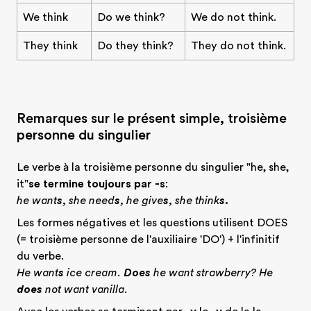
We think
Do we think?
We do not think.
They think
Do they think?
They do not think.
Remarques sur le présent simple, troisième
personne du singulier
Le verbe à la troisième personne du singulier "he, she,
it"
se termine toujours par -s
:
he want
s
, she need
s
, he give
s
, she think
s.
Les formes négatives et les questions utilisent DOES
(= troisième personne de l'auxiliaire 'DO') + l'infinitif
du verbe.
He want
s
ice cream.
Does
he want strawberry? He
does
not want vanilla.