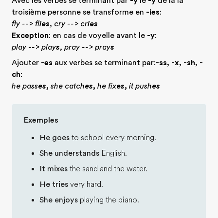
Avec les verbes se terminant par
-y
le
-y
de la la
troisième personne se transforme en
-ies
:
fly --> fl
ies
, cry --> cr
ies
Exception
: en cas de voyelle avant le
-y
:
play --> play
s
, pray --> pray
s
Ajouter
-es
aux verbes se terminant par:
-ss, -x, -sh, -
ch
:
he pass
es,
she catch
es,
he fix
es,
it push
es
Exemples
He goes
to school every morning.
She understands
English.
It mixes
the sand and the water.
He tries
very hard.
She enjoys
playing the piano.