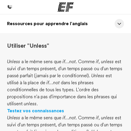
Ressources pour apprendre l'anglais
Accueil
Bienvenue chez EF
Utiliser "Unless"
Programmes
Nos offres
Unless
a le même sens que
if...not
. Comme
if
,
unless
est
suivi d'un temps présent, d'un temps passé ou d'un temps
Bureaux
passé parfait (jamais par le conditionnel).
Unless
est
Trouver un bureau
utilisé à la place de
if...not
dans les phrases
conditionnelles de tous les types. L'ordre des
A propos de nous
propositions n'a pas d'importance dans les phrases qui
Qui sommes-nous ?
utilisent
unless
.
Testez vos connaissances
EF recrute
Unless
a le même sens que
if...not
. Comme
if
,
unless
est
Rejoignez nos équipes
suivi d'un temps présent, d'un temps passé ou d'un temps