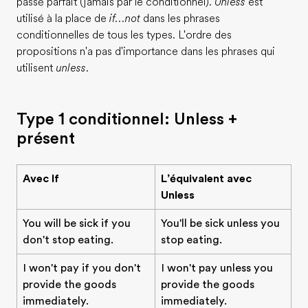
passé parfait (jamais par le conditionnel).
Unless
est
utilisé à la place de
if...not
dans les phrases
conditionnelles de tous les types. L'ordre des
propositions n'a pas d'importance dans les phrases qui
utilisent
unless
.
Type 1 conditionnel: Unless +
présent
Avec If
L’équivalent avec
Unless
You will be sick if you
You'll be sick unless you
don't stop eating.
stop eating.
I won't pay if you don't
I won't pay unless you
provide the goods
provide the goods
immediately.
immediately.