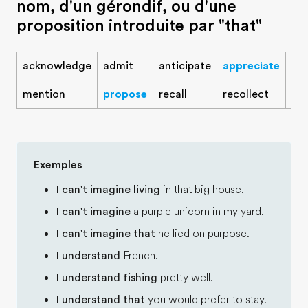
nom, d'un gérondif, ou d'une
proposition introduite par "that"
acknowledge
admit
anticipate
appreciate
de
mention
propose
recall
recollect
rep
Exemples
I can't imagine living
in that big house.
I can't imagine
a purple unicorn in my yard.
I can't imagine that
he lied on purpose.
I understand
French.
I understand fishing
pretty well.
I understand that
you would prefer to stay.