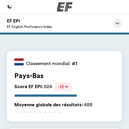
EF EPI
Accueil
EF English Proficiency Index
Bienvenue chez EF
Programmes
Nos offres
Classement mondial:
#1
Bureaux
Pays-Bas
Trouver un bureau
Score EF EPI
:
624
-12
A propos de nous
Qui sommes-nous ?
Moyenne globale des résultats
:
488
EF recrute
Rejoignez nos équipes