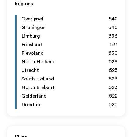
Régions
Overijssel
642
Groningen
640
Limburg
636
Friesland
631
Flevoland
630
North Holland
628
Utrecht
625
South Holland
623
North Brabant
623
Gelderland
622
Drenthe
620