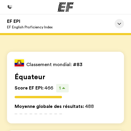
EF EPI
Accueil
EF English Proficiency Index
Bienvenue chez EF
Programmes
Nos offres
Classement mondial:
#83
Bureaux
Équateur
Trouver un bureau
Score EF EPI
:
466
1
A propos de nous
Qui sommes-nous ?
Moyenne globale des résultats
:
488
EF recrute
Rejoignez nos équipes