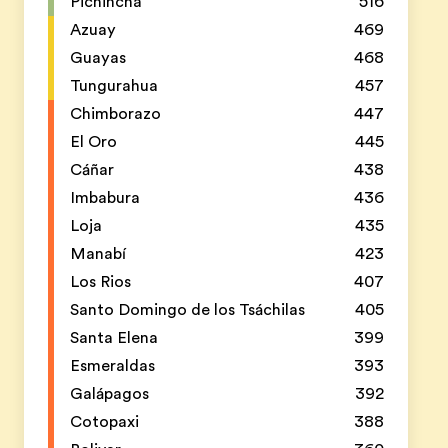
Pichincha
516
Azuay
469
Guayas
468
Tungurahua
457
Chimborazo
447
El Oro
445
Cáñar
438
Imbabura
436
Loja
435
Manabí
423
Los Rios
407
Santo Domingo de los Tsáchilas
405
Santa Elena
399
Esmeraldas
393
Galápagos
392
Cotopaxi
388