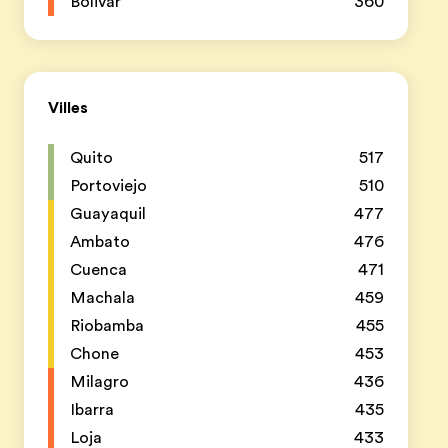
Bolivar
360
Villes
Quito
517
Portoviejo
510
Guayaquil
477
Ambato
476
Cuenca
471
Machala
459
Riobamba
455
Chone
453
Milagro
436
Ibarra
435
Loja
433