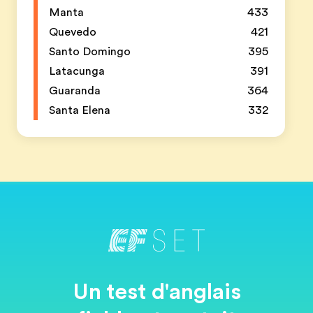
Manta
433
Quevedo
421
Santo Domingo
395
Latacunga
391
Guaranda
364
Santa Elena
332
Un test d'anglais