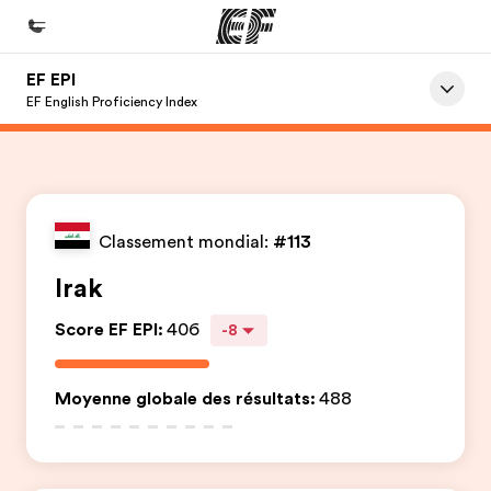
EF EPI
Accueil
EF English Proficiency Index
Bienvenue chez EF
Programmes
Nos offres
Classement mondial:
#113
Bureaux
Irak
Trouver un bureau
Score EF EPI
:
406
-8
A propos de nous
Qui sommes-nous ?
Moyenne globale des résultats
:
488
EF recrute
Rejoignez nos équipes